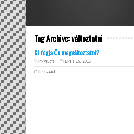
Tag Archive:
változtatni
Ki fogja Ön megváltoztatni?
április 19, 2015
rbrvr6gfs
life coach