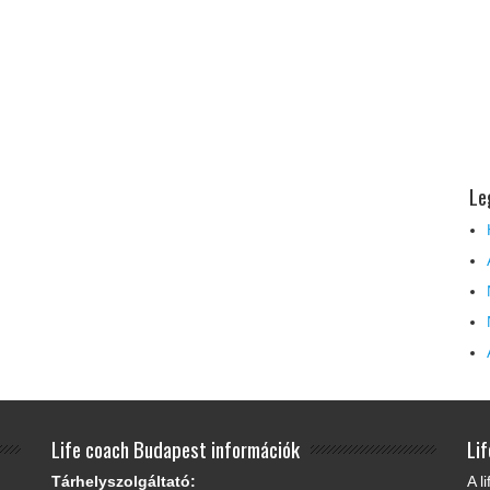
Le
Life coach Budapest információk
Li
Tárhelyszolgáltató:
A l