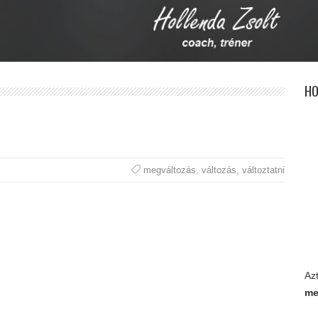
HO
megváltozás
,
változás
,
változtatni
Az
me