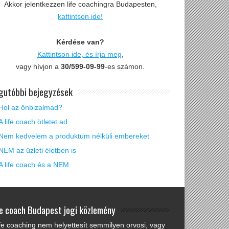
Akkor jelentkezzen life coachingra Budapesten,
kattintson ide!
Kérdése van?
Kattintson ide, és írja meg
,
vagy hívjon a
30/599-09-99
-es számon.
gutóbbi bejegyzések
Hol az önbizalmad?
A life coach ötletet ad
Nem kedvelem a produktum nélküli embereket
NEM az üzleti életben is
A life coach és a NEM
fe coach Budapest jogi közlemény
ife coaching nem helyettesít semmilyen orvosi, vagy