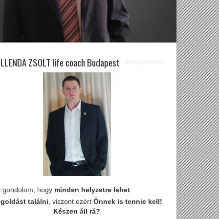
LLENDA ZSOLT life coach Budapest
t gondolom, hogy
minden helyzetre lehet
goldást találni
, viszont ezért
Önnek is tennie kell!
Készen áll rá?