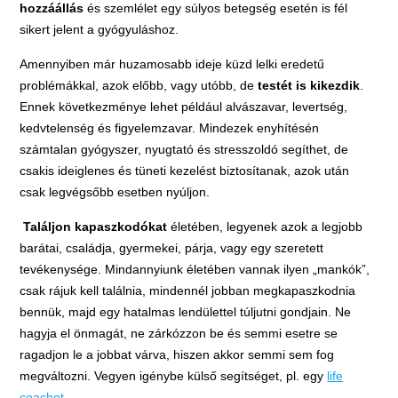
hozzáállás
és szemlélet egy súlyos betegség esetén is fél
sikert jelent a gyógyuláshoz.
Amennyiben már huzamosabb ideje küzd lelki eredetű
problémákkal, azok előbb, vagy utóbb, de
testét is kikezdik
.
Ennek következménye lehet például alvászavar, levertség,
kedvtelenség és figyelemzavar. Mindezek enyhítésén
számtalan gyógyszer, nyugtató és stresszoldó segíthet, de
csakis ideiglenes és tüneti kezelést biztosítanak, azok után
csak legvégsőbb esetben nyúljon.
Találjon kapaszkodókat
életében, legyenek azok a legjobb
barátai, családja, gyermekei, párja, vagy egy szeretett
tevékenysége. Mindannyiunk életében vannak ilyen „mankók”,
csak rájuk kell találnia, mindennél jobban megkapaszkodnia
bennük, majd egy hatalmas lendülettel túljutni gondjain. Ne
hagyja el önmagát, ne zárkózzon be és semmi esetre se
ragadjon le a jobbat várva, hiszen akkor semmi sem fog
megváltozni. Vegyen igénybe külső segítséget, pl. egy
life
coachot
.