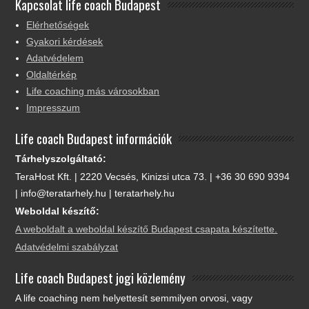
Kapcsolat life coach Budapest
Elérhetőségek
Gyakori kérdések
Adatvédelem
Oldaltérkép
Life coaching más városokban
Impresszum
Life coach Budapest információk
Tárhelyszolgáltató:
TeraHost Kft. | 2220 Vecsés, Kinizsi utca 73. | +36 30 690 9394
| info@teratarhely.hu | teratarhely.hu
Weboldal készítő:
A weboldalt a weboldal készítő Budapest csapata készítette.
Adatvédelmi szabályzat
Life coach Budapest jogi közlemény
A life coaching nem helyettesít semmilyen orvosi, vagy