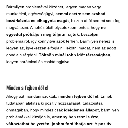
Bármilyen problémával küzdhet, legyen magán vagy
munkaéleti, egészségügyi,
semmi esetre sem szabad
bezárkóznia és elhagynia magát
, hiszen attól semmi sem fog
megváltozni. A nehéz élethelyzetekben fontos, hogy
ne
egyedül próbáljon meg túljutni rajtuk
, beszéljen
problémáiról, így könnyítve azok terhén. Bármilyen nehéz is
legyen az, igyekezzen elfoglalni, lekötni magát, nem az adott
gondjain rágódni.
Töltsön minél több időt társaságban
,
legyen barátaival és családtagjaival.
Minden a fejben dől el
Ahogy azt mondani szokták:
minden fejben dől el
. Ennek
tudatában alakítsa ki pozitív hozzáállását, tudatosítsa
önmagában, hogy mindez csak
ideiglenes állapot
, bármilyen
problémákkal küzdjön is, a
mennyiben tesz is érte,
változtathat helyzetén, jobbra fordíthatja azt
. A
pozitív