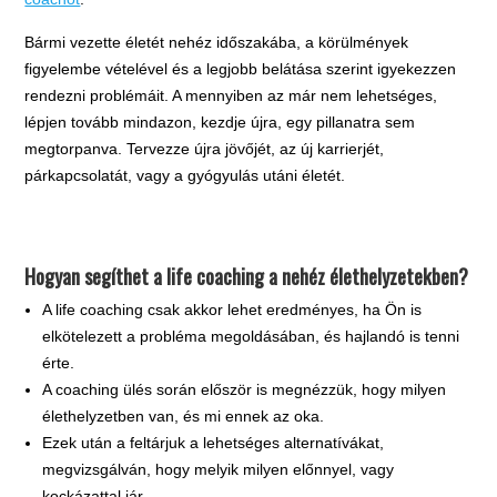
Bármi vezette életét nehéz időszakába, a körülmények
figyelembe vételével és a legjobb belátása szerint igyekezzen
rendezni problémáit. A mennyiben az már nem lehetséges,
lépjen tovább mindazon, kezdje újra, egy pillanatra sem
megtorpanva. Tervezze újra jövőjét, az új karrierjét,
párkapcsolatát, vagy a gyógyulás utáni életét.
Hogyan segíthet a life coaching a nehéz élethelyzetekben?
A life coaching csak akkor lehet eredményes, ha Ön is
elkötelezett a probléma megoldásában, és hajlandó is tenni
érte.
A coaching ülés során először is megnézzük, hogy milyen
élethelyzetben van, és mi ennek az oka.
Ezek után a feltárjuk a lehetséges alternatívákat,
megvizsgálván, hogy melyik milyen előnnyel, vagy
kockázattal jár.