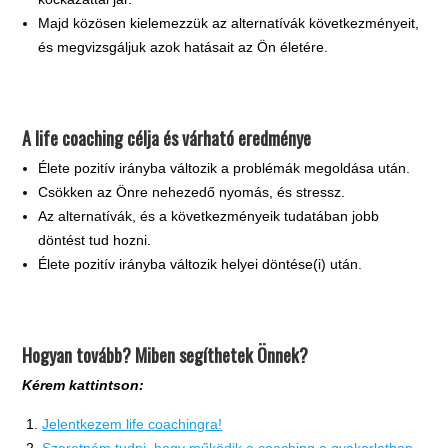
Majd közösen kielemezzük az alternatívák következményeit,
és megvizsgáljuk azok hatásait az Ön életére.
A life coaching célja és várható eredménye
Élete pozitív irányba változik a problémák megoldása után.
Csökken az Önre nehezedő nyomás, és stressz.
Az alternatívák, és a következményeik tudatában jobb
döntést tud hozni.
Élete pozitív irányba változik helyei döntése(i) után.
Hogyan tovább? Miben segíthetek Önnek?
Kérem kattintson:
Jelentkezem life coachingra!
Szeretném tudni, hogy működik a coaching a gyakorlatban.