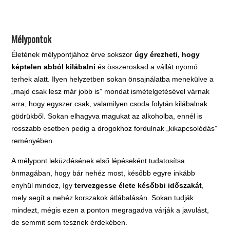
Mélypontok
Életének mélypontjához érve sokszor
úgy érezheti, hogy
képtelen abból kilábalni
és összeroskad a vállát nyomó
terhek alatt. Ilyen helyzetben sokan önsajnálatba menekülve a
„majd csak lesz már jobb is” mondat ismételgetésével várnak
arra, hogy egyszer csak, valamilyen csoda folytán kilábalnak
gödrükből. Sokan elhagyva magukat az alkoholba, ennél is
rosszabb esetben pedig a drogokhoz fordulnak „kikapcsolódás”
reményében.
A mélypont leküzdésének első lépéseként tudatosítsa
önmagában, hogy bár nehéz most, később egyre inkább
enyhül mindez, így
tervezgesse élete későbbi időszakát
,
mely segít a nehéz korszakok átlábalásán. Sokan tudják
mindezt, mégis ezen a ponton megragadva várják a javulást,
de semmit sem tesznek érdekében.