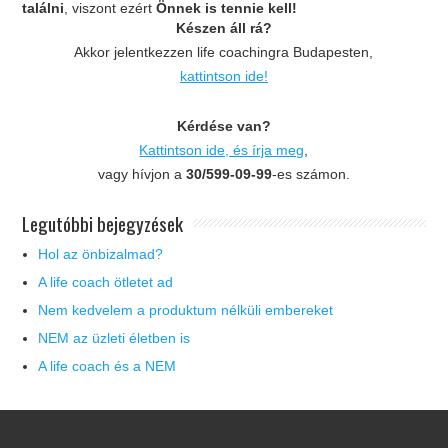
találni
, viszont ezért
Önnek is tennie kell!
Készen áll rá?
Akkor jelentkezzen life coachingra Budapesten,
kattintson ide!
Kérdése van?
Kattintson ide, és írja meg
,
vagy hívjon a
30/599-09-99
-es számon.
Legutóbbi bejegyzések
Hol az önbizalmad?
A life coach ötletet ad
Nem kedvelem a produktum nélküli embereket
NEM az üzleti életben is
A life coach és a NEM