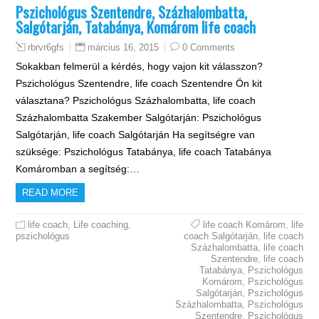
Pszichológus Szentendre, Százhalombatta,
Salgótarján, Tatabánya, Komárom life coach
március 16, 2015
0 Comments
rbrvr6gfs
Sokakban felmerül a kérdés, hogy vajon kit válasszon?
Pszichológus Szentendre, life coach Szentendre Ön kit
választana? Pszichológus Százhalombatta, life coach
Százhalombatta Szakember Salgótarján: Pszichológus
Salgótarján, life coach Salgótarján Ha segítségre van
szüksége: Pszichológus Tatabánya, life coach Tatabánya
Komáromban a segítség:…
READ MORE
life coach
,
Life coaching
,
life coach Komárom
,
life
pszichológus
coach Salgótarján
,
life coach
Százhalombatta
,
life coach
Szentendre
,
life coach
Tatabánya
,
Pszichológus
Komárom
,
Pszichológus
Salgótarján
,
Pszichológus
Százhalombatta
,
Pszichológus
Szentendre
,
Pszichológus