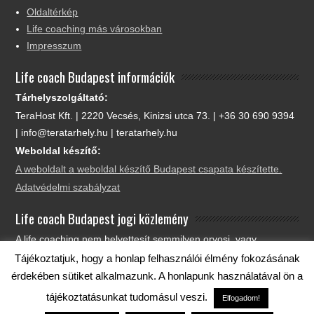
Oldaltérkép
Life coaching más városokban
Impresszum
Life coach Budapest információk
Tárhelyszolgáltató:
TeraHost Kft. | 2220 Vecsés, Kinizsi utca 73. | +36 30 690 9394
| info@teratarhely.hu | teratarhely.hu
Weboldal készítő:
A weboldalt a weboldal készítő Budapest csapata készítette.
Adatvédelmi szabályzat
Life coach Budapest jogi közlemény
A life coaching nem helyettesít semmilyen orvosi, vagy
egészségügyi vizsgálatot, beavatkozást. Azt javaslom, hogy
Tájékoztatjuk, hogy a honlap felhasználói élmény fokozásának
egészségügyi problémáival keresse fel orvosát. A weboldalon
érdekében sütiket alkalmazunk. A honlapunk használatával ön a
leírtak nem minősülnek pénzügyi, jogi, vagy egészségügyi
tájékoztatásunkat tudomásul veszi.
Elfogadom!
tanácsadásnak, ajánlatnak, csupán a tájékoztatást szolgálják.