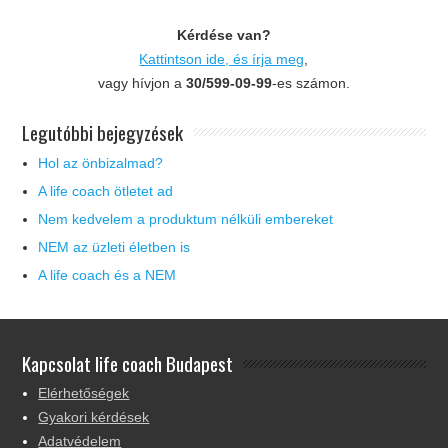
Kérdése van?
Kattintson ide, és írja meg
,
vagy hívjon a
30/599-09-99
-es számon.
Legutóbbi bejegyzések
Hol az önbizalmad?
A life coach ötletet ad
Nem kedvelem a produktum nélküli embereket
NEM az üzleti életben is
A life coach és a NEM
Kapcsolat life coach Budapest
Elérhetőségek
Gyakori kérdések
Adatvédelem