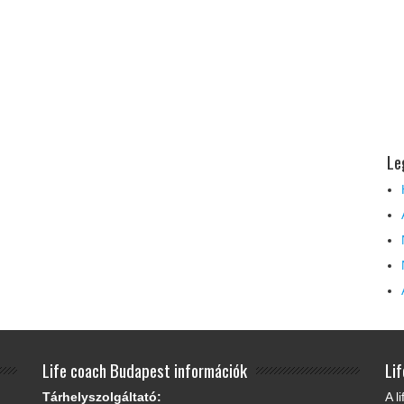
Le
Life coach Budapest információk
Li
Tárhelyszolgáltató:
A l