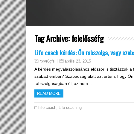
Tag Archive:
felelősséfg
Life coach kérdés: Ön rabszolga, vagy sza
április 23, 2015
rbrvr6gfs
A kérdés megválaszolásához először is tisztázzuk a f
szabad ember? Szabadság alatt azt értem, hogy Ön a f
rabszolgaságban él, az nem…
READ MORE
life coach
,
Life coaching