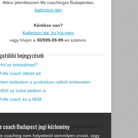
Akkor jelentkezzen life coachingra Budapesten,
kattintson ide!
Kérdése van?
Kattintson ide, és írja meg
,
vagy hívjon a
30/599-09-99
-es számon.
gutóbbi bejegyzések
Hol az önbizalmad?
A life coach ötletet ad
Nem kedvelem a produktum nélküli embereket
NEM az üzleti életben is
A life coach és a NEM
fe coach Budapest jogi közlemény
ife coaching nem helyettesít semmilyen orvosi, vagy