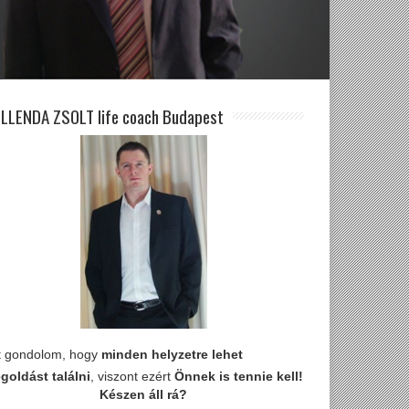
LLENDA ZSOLT life coach Budapest
t gondolom, hogy
minden helyzetre lehet
goldást találni
, viszont ezért
Önnek is tennie kell!
Készen áll rá?