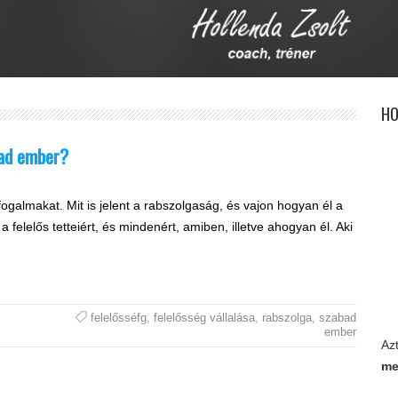
HO
bad ember?
ogalmakat. Mit is jelent a rabszolgaság, és vajon hogyan él a
elelős tetteiért, és mindenért, amiben, illetve ahogyan él. Aki
felelősséfg
,
felelősség vállalása
,
rabszolga
,
szabad
ember
Az
me