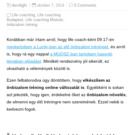
október 7, 2014
0 Comments
rbrvr6gfs
Life coaching
,
Life coaching
Budapest
,
Life coaching Miskolc
,
önbizalom tréning
Korábban már írtam arról, hogy life coach-ként 09.17-én
megtartottam a Lurdy-ban az elő önbizalom tréninget
, és arról
is, hogy rá egy nappal
a MUOSZ-ban tartottam hasonló
témában előadást
. Mindkét rendezvény jól sikerült, ez
olvasható a vélemények között is.
Ezen felbátorodva úgy döntöttem, hogy
elkészítem az
önbizalom tréning online változatát is
. Egyébként is sokan
azt jelezték, hogy igen, érdekelné őket az
önbizalom növelés
,
de elmenni egy élő tréningre nem szeretnének. Ezzel nekik is
kedvezni fogok.