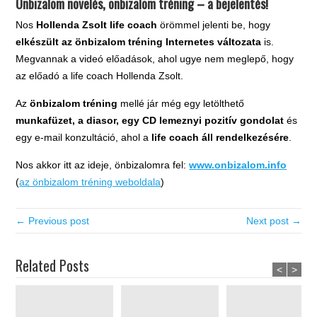
Önbizalom növelés, önbizalom tréning – a bejelentés!
Nos
Hollenda Zsolt life coach
örömmel jelenti be, hogy
elkészült az önbizalom tréning Internetes változata
is.
Megvannak a videó előadások, ahol ugye nem meglepő, hogy
az előadó a life coach Hollenda Zsolt.
Az
önbizalom tréning
mellé jár még egy letölthető
munkafüzet, a diasor, egy CD lemeznyi pozitív gondolat
és
egy e-mail konzultáció, ahol a
life coach áll rendelkezésére
.
Nos akkor itt az ideje, önbizalomra fel:
www.onbizalom.info
(
az önbizalom tréning weboldala
)
← Previous post
Next post →
Related Posts
<
>