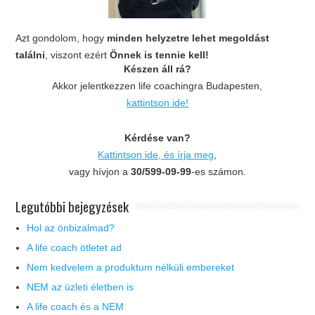
Azt gondolom, hogy
minden helyzetre lehet megoldást
találni
, viszont ezért
Önnek is tennie kell!
Készen áll rá?
Akkor jelentkezzen life coachingra Budapesten,
kattintson ide!
Kérdése van?
Kattintson ide, és írja meg
,
vagy hívjon a
30/599-09-99
-es számon.
Legutóbbi bejegyzések
Hol az önbizalmad?
A life coach ötletet ad
Nem kedvelem a produktum nélküli embereket
NEM az üzleti életben is
A life coach és a NEM