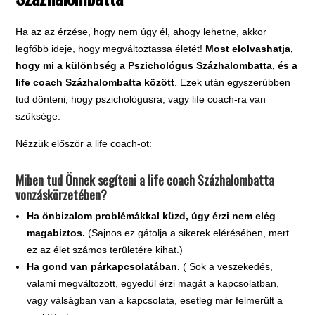
Ha az az érzése, hogy nem úgy él, ahogy lehetne, akkor
legfőbb ideje, hogy megváltoztassa életét!
Most elolvashatja,
hogy mi a különbség a Pszichológus Százhalombatta, és a
life coach Százhalombatta között
. Ezek után egyszerűbben
tud dönteni, hogy pszichológusra, vagy life coach-ra van
szüksége.
Nézzük először a life coach-ot:
Miben tud Önnek segíteni a life coach Százhalombatta
vonzáskörzetében?
Ha önbizalom problémákkal küzd, úgy érzi nem elég
magabiztos.
(Sajnos ez gátolja a sikerek elérésében, mert
ez az élet számos területére kihat.)
Ha gond van párkapcsolatában.
( Sok a veszekedés,
valami megváltozott, egyedül érzi magát a kapcsolatban,
vagy válságban van a kapcsolata, esetleg már felmerült a