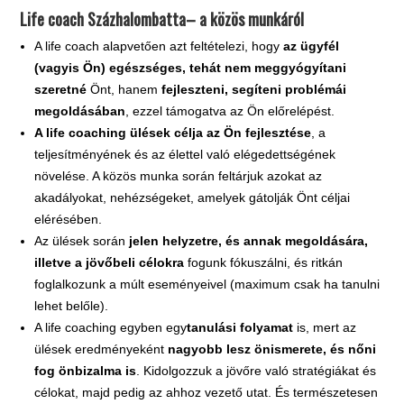
Life coach Százhalombatta– a közös munkáról
A life coach alapvetően azt feltételezi, hogy
az ügyfél
(vagyis Ön) egészséges, tehát nem meggyógyítani
szeretné
Önt, hanem
fejleszteni, segíteni problémái
megoldásában
, ezzel támogatva az Ön előrelépést.
A life coaching ülések célja az Ön fejlesztése
, a
teljesítményének és az élettel való elégedettségének
növelése. A közös munka során feltárjuk azokat az
akadályokat, nehézségeket, amelyek gátolják Önt céljai
elérésében.
Az ülések során
jelen helyzetre, és annak megoldására,
illetve a jövőbeli célokra
fogunk fókuszálni, és ritkán
foglalkozunk a múlt eseményeivel (maximum csak ha tanulni
lehet belőle).
A life coaching egyben egy
tanulási folyamat
is, mert az
ülések eredményeként
nagyobb lesz önismerete, és nőni
fog önbizalma is
. Kidolgozzuk a jövőre való stratégiákat és
célokat, majd pedig az ahhoz vezető utat. És természetesen