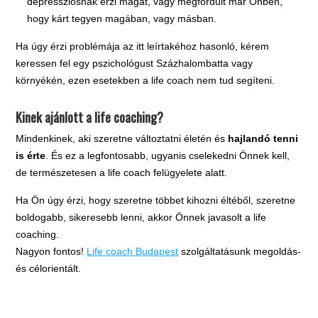
depressziósnak érzi magát, vagy megfordult már Önben,
hogy kárt tegyen magában, vagy másban.
Ha úgy érzi problémája az itt leírtakéhoz hasonló, kérem
keressen fel egy pszichológust Százhalombatta vagy
környékén, ezen esetekben a life coach nem tud segíteni.
Kinek ajánlott a life coaching?
Mindenkinek, aki szeretne változtatni életén és
hajlandó tenni
is érte
. És ez a legfontosabb, ugyanis cselekedni Önnek kell,
de természetesen a life coach felügyelete alatt.
Ha Ön úgy érzi, hogy szeretne többet kihozni éltéből, szeretne
boldogabb, sikeresebb lenni, akkor Önnek javasolt a life
coaching.
Nagyon fontos!
Life coach Budapest
szolgáltatásunk megoldás-
és célorientált.
.