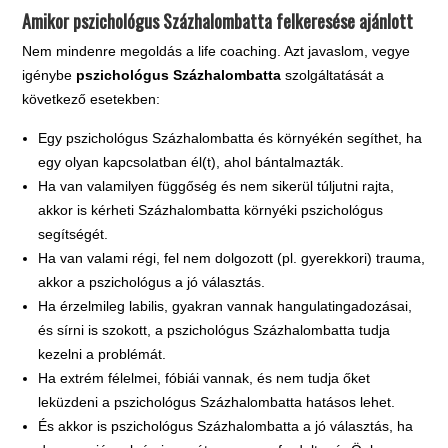
Amikor pszichológus Százhalombatta felkeresése ajánlott
Nem mindenre megoldás a life coaching. Azt javaslom, vegye
igénybe
pszichológus Százhalombatta
szolgáltatását a
következő esetekben:
Egy pszichológus Százhalombatta és környékén segíthet, ha
egy olyan kapcsolatban él(t), ahol bántalmazták.
Ha van valamilyen függőség és nem sikerül túljutni rajta,
akkor is kérheti Százhalombatta környéki pszichológus
segítségét.
Ha van valami régi, fel nem dolgozott (pl. gyerekkori) trauma,
akkor a pszichológus a jó választás.
Ha érzelmileg labilis, gyakran vannak hangulatingadozásai,
és sírni is szokott, a pszichológus Százhalombatta tudja
kezelni a problémát.
Ha extrém félelmei, fóbiái vannak, és nem tudja őket
leküzdeni a pszichológus Százhalombatta hatásos lehet.
És akkor is pszichológus Százhalombatta a jó választás, ha