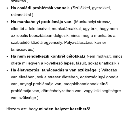
szakítás.)
Ha családi problémák vannak.
(Szülőkkel, gyerekkel,
rokonokkal.)
Ha munkahelyi problémája van.
(Munkahelyi stressz,
ellentét a felettesével, munkatársakkal, úgy érzi, hogy nem
az ideális beosztásban dolgozik, nincs meg a munka és a
szabadidő közötti egyensúly. Pályaválasztási, karrier
tanácsadás.)
Ha nem rendelkezik konkrét célokkal.
( Nem motivált, nincs
ötlete mi legyen a következő lépés, fásult, sokat unatkozik.)
Ha életvezetési tanácsadásra van szüksége.
( Változás
van életében, sok a stressz életében, egészségügyi gondja
van, anyagi problémája van, megoldhatatlannak tűnő
problémája van, döntéshelyzetben van, vagy lelki segítségre
van szüksége.)
Hiszem azt, hogy
minden helyzet kezelhető!
.