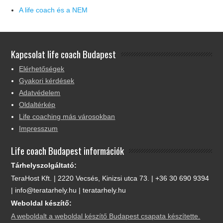
A life coach és a NEM
Kapcsolat life coach Budapest
Elérhetőségek
Gyakori kérdések
Adatvédelem
Oldaltérkép
Life coaching más városokban
Impresszum
Life coach Budapest információk
Tárhelyszolgáltató:
TeraHost Kft. | 2220 Vecsés, Kinizsi utca 73. | +36 30 690 9394
| info@teratarhely.hu | teratarhely.hu
Weboldal készítő:
A weboldalt a weboldal készítő Budapest csapata készítette.