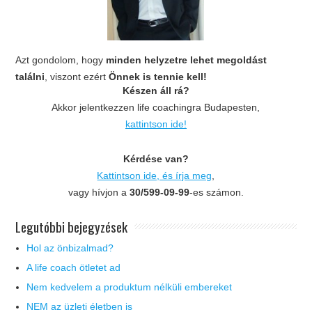
Azt gondolom, hogy
minden helyzetre lehet megoldást
találni
, viszont ezért
Önnek is tennie kell!
Készen áll rá?
Akkor jelentkezzen life coachingra Budapesten,
kattintson ide!
Kérdése van?
Kattintson ide, és írja meg
,
vagy hívjon a
30/599-09-99
-es számon.
Legutóbbi bejegyzések
Hol az önbizalmad?
A life coach ötletet ad
Nem kedvelem a produktum nélküli embereket
NEM az üzleti életben is