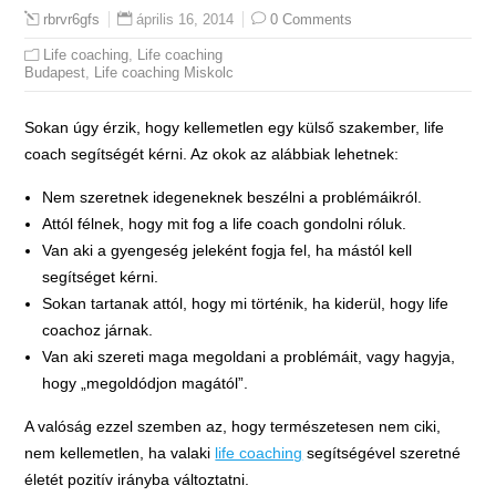
április 16, 2014
0 Comments
rbrvr6gfs
Life coaching
,
Life coaching
Budapest
,
Life coaching Miskolc
Sokan úgy érzik, hogy kellemetlen egy külső szakember, life
coach segítségét kérni. Az okok az alábbiak lehetnek:
Nem szeretnek idegeneknek beszélni a problémáikról.
Attól félnek, hogy mit fog a life coach gondolni róluk.
Van aki a gyengeség jeleként fogja fel, ha mástól kell
segítséget kérni.
Sokan tartanak attól, hogy mi történik, ha kiderül, hogy life
coachoz járnak.
Van aki szereti maga megoldani a problémáit, vagy hagyja,
hogy „megoldódjon magától”.
A valóság ezzel szemben az, hogy természetesen nem ciki,
nem kellemetlen, ha valaki
life coaching
segítségével szeretné
életét pozitív irányba változtatni.