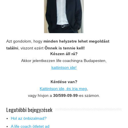
Azt gondolom, hogy
minden helyzetre lehet megoldást
találni
, viszont ezért
Önnek is tennie kell!
Készen áll rá?
Akkor jelentkezzen life coachingra Budapesten,
kattintson ide!
Kérdése van?
Kattintson ide, és írja meg
,
vagy hívjon a
30/599-09-99
-es számon.
Legutóbbi bejegyzések
Hol az önbizalmad?
A life coach ötletet ad