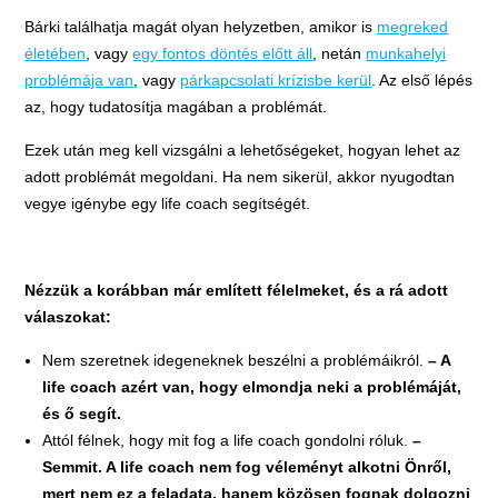
Bárki találhatja magát olyan helyzetben, amikor is
megreked
életében
, vagy
egy fontos döntés előtt áll
, netán
munkahelyi
problémája van
, vagy
párkapcsolati krízisbe kerül
. Az első lépés
az, hogy tudatosítja magában a problémát.
Ezek után meg kell vizsgálni a lehetőségeket, hogyan lehet az
adott problémát megoldani. Ha nem sikerül, akkor nyugodtan
vegye igénybe egy life coach segítségét.
Nézzük a korábban már említett félelmeket, és a rá adott
válaszokat:
Nem szeretnek idegeneknek beszélni a problémáikról.
– A
life coach azért van, hogy elmondja neki a problémáját,
és ő segít.
Attól félnek, hogy mit fog a life coach gondolni róluk.
–
Semmit. A life coach nem fog véleményt alkotni Önről,
mert nem ez a feladata, hanem közösen fognak dolgozni