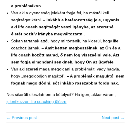
a problémákon.
Van aki a gyengeség jeleként fogja fel, ha mástól kell
segítséget kérni.
– Inkább a határozottság jele, ugyanis
aki life coach segítségét veszi igénybe, az szeretné
életét pozitív irányba megváltoztatni.
Sokan tartanak attól, hogy mi történik, ha kiderül, hogy life
coachoz járnak.
– Amit ketten megbeszélnek, az Ön és a
life coach között marad, ő nem fog visszaélni vele. Azt
sem fogja elmondani senkinek, hogy Ön az ügyfele.
Van aki szereti maga megoldani a problémáit, vagy hagyja,
hogy „megoldódjon magától”.
– A problémák maguktól nem
fognak megoldódni, sőt inkább rosszabbra fordulnak.
Nos sikerült eloszlatnom a kételyeit? Ha igen, akkor várom,
jelentkezzen life coaching ülésre
!
← Previous post
Next post →