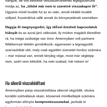
hangzik, de volt kedvese visszaszerzésének legegyszerűbb
módja az,
ha „többé már nem is szeretné visszakapni őt”.
Ugyanis minél tovább fut az ex után, annál inkább tovább
süllyed, frusztrálóvá válik annak és környezetének szemében.
Hagyja őt megnyugodni, így idővel érezheti kapcsolatuk
hiányát
és az azzal járó változást, ily módon magától ébredhet
rá, ha mégis szüksége van önre. Amennyiben volt partnere
féltékennyé tételén gondolkozik, egyenesen a legnagyobb
szarvashibát véti, mely csak egyetlen üzenetet hordoz számára
– már mással van, ennek tényleg vége, most már végképp
nem, azért sem békülök, ha neki szabad, hát nekem is!
Ha sikerül visszahódítani
Amennyiben párja visszahódítása sikerrel végződik, okulva
korábbi szétválásuk okain, kössenek mindkettejük számára
egyformán előnyös
kompromisszumokat
, javítsák ki