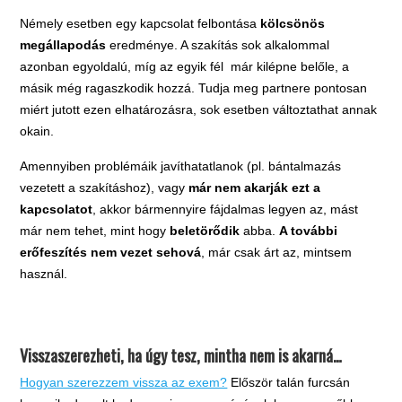
Némely esetben egy kapcsolat felbontása
kölcsönös
megállapodás
eredménye. A szakítás sok alkalommal
azonban egyoldalú, míg az egyik fél már kilépne belőle, a
másik még ragaszkodik hozzá. Tudja meg partnere pontosan
miért jutott ezen elhatározásra, sok esetben változtathat annak
okain.
Amennyiben problémáik javíthatatlanok (pl. bántalmazás
vezetett a szakításhoz), vagy
már nem akarják ezt a
kapcsolatot
, akkor bármennyire fájdalmas legyen az, mást
már nem tehet, mint hogy
beletörődik
abba.
A további
erőfeszítés nem vezet sehová
, már csak árt az, mintsem
használ.
Visszaszerezheti, ha úgy tesz, mintha nem is akarná…
Hogyan szerezzem vissza az exem?
Először talán furcsán