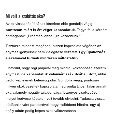
.
Mi volt a szakítás oka?
Az ex visszahódításának kísérlete előtt gondolja végig,
pontosan miért is ért véget kapcsolatuk.
Tegye fel a kérdést
önmagának: „Érdemes lenne újra kezdenünk?”
Tisztázza mindezt magában, hiszen kapcsolata végéhez az
egymás igényeinek nem kielégítése vezetett.
Egy újrakezdés
alakalmával tudnak mindezen változtatni?
Előfordul, hogy régi párjával még mindig, kölcsönösen szeretik
egymást, de
kapcsolatuk valamiért zsákutcába jutott
, ebbe
pedig képtelenek belenyugodni. Gondolja végig, pontosan
milyen okok vezettek kapcsolata megromlásához. Talán annak
oka valamely negatív tulajdonsága, bizonyos viselkedése,
melyet kedvese képtelen volt tovább elviselni. Tudassa vissza
hódítani kívánt partnerével, hogy rádöbbent hibáira, egy új
esély adtán pedig képes azok változtatásán.