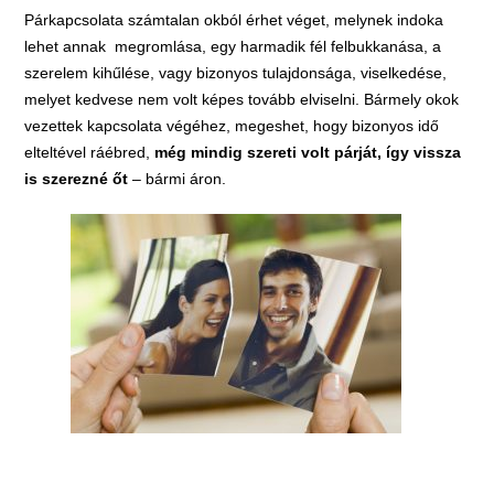
Párkapcsolata számtalan okból érhet véget, melynek indoka
lehet annak megromlása, egy harmadik fél felbukkanása, a
szerelem kihűlése, vagy bizonyos tulajdonsága, viselkedése,
melyet kedvese nem volt képes tovább elviselni. Bármely okok
vezettek kapcsolata végéhez, megeshet, hogy bizonyos idő
elteltével ráébred,
még mindig szereti volt párját, így vissza
is szerezné őt
– bármi áron.