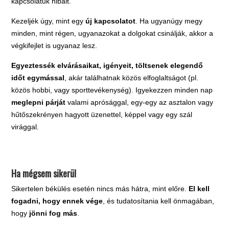
kapcsolatuk hibáit.
Kezeljék úgy, mint egy
új kapcsolatot
. Ha ugyanúgy megy
minden, mint régen, ugyanazokat a dolgokat csinálják, akkor a
végkifejlet is ugyanaz lesz.
Egyeztessék elvárásaikat, igényeit, töltsenek elegendő
időt egymással
, akár találhatnak közös elfoglaltságot (pl.
közös hobbi, vagy sporttevékenység). Igyekezzen minden nap
meglepni párját
valami aprósággal, egy-egy az asztalon vagy
hűtőszekrényen hagyott üzenettel, képpel vagy egy szál
virággal.
Ha mégsem sikerül
Sikertelen békülés esetén nincs más hátra, mint előre.
El kell
fogadni, hogy ennek vége
, és tudatosítania kell önmagában,
hogy
jönni fog más
.