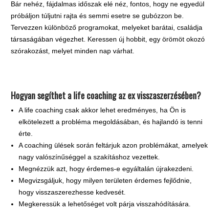
Bár nehéz, fájdalmas időszak elé néz, fontos, hogy ne egyedül
próbáljon túljutni rajta és semmi esetre se gubózzon be.
Tervezzen különböző programokat, melyeket barátai, családja
társaságában végezhet. Keressen új hobbit, egy örömöt okozó
szórakozást, melyet minden nap várhat.
Hogyan segíthet a life coaching az ex visszaszerzésében?
A life coaching csak akkor lehet eredményes, ha Ön is
elkötelezett a probléma megoldásában, és hajlandó is tenni
érte.
A coaching ülések során feltárjuk azon problémákat, amelyek
nagy valószínűséggel a szakításhoz vezettek.
Megnézzük azt, hogy érdemes-e egyáltalán újrakezdeni.
Megvizsgáljuk, hogy milyen területen érdemes fejlődnie,
hogy visszaszerezhesse kedvesét.
Megkeressük a lehetőséget volt párja visszahódítására.