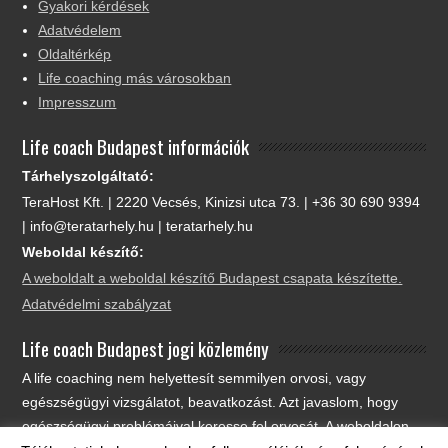
Gyakori kérdések
Adatvédelem
Oldaltérkép
Life coaching más városokban
Impresszum
Life coach Budapest információk
Tárhelyszolgáltató:
TeraHost Kft. | 2220 Vecsés, Kinizsi utca 73. | +36 30 690 9394
| info@teratarhely.hu | teratarhely.hu
Weboldal készítő:
A weboldalt a weboldal készítő Budapest csapata készítette.
Adatvédelmi szabályzat
Life coach Budapest jogi közlemény
A life coaching nem helyettesít semmilyen orvosi, vagy
egészségügyi vizsgálatot, beavatkozást. Azt javaslom, hogy
egészségügyi problémáival keresse fel orvosát. A weboldalon