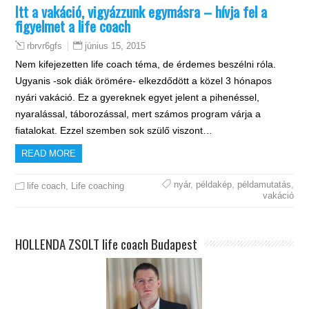
Itt a vakáció, vigyázzunk egymásra – hívja fel a
figyelmet a life coach
június 15, 2015
rbrvr6gfs
Nem kifejezetten life coach téma, de érdemes beszélni róla.
Ugyanis -sok diák örömére- elkezdődött a közel 3 hónapos
nyári vakáció. Ez a gyereknek egyet jelent a pihenéssel,
nyaralással, táborozással, mert számos program várja a
fiatalokat. Ezzel szemben sok szülő viszont…
READ MORE
nyár
,
példakép
,
példamutatás
,
life coach
,
Life coaching
vakáció
HOLLENDA ZSOLT life coach Budapest