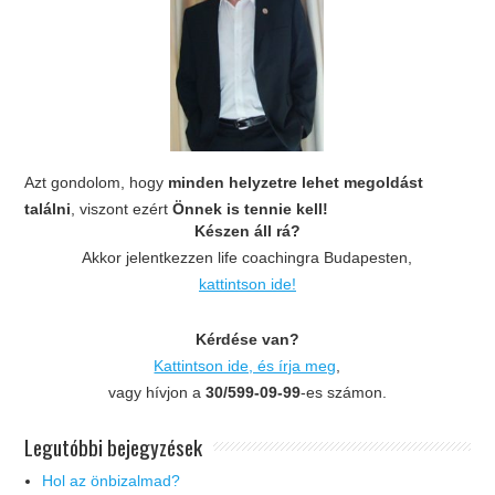
Azt gondolom, hogy
minden helyzetre lehet megoldást
találni
, viszont ezért
Önnek is tennie kell!
Készen áll rá?
Akkor jelentkezzen life coachingra Budapesten,
kattintson ide!
Kérdése van?
Kattintson ide, és írja meg
,
vagy hívjon a
30/599-09-99
-es számon.
Legutóbbi bejegyzések
Hol az önbizalmad?