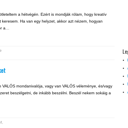
ötleteltem a hétvégén. Ezért is mondják rólam, hogy kreatív
 keresem. Ha van egy helyzet, akkor azt nézem, hogyan
or a…
Le
e
ket
van VALÓS mondanivalója, vagy van VALÓS véleménye, és/vagy
szeret beszélgetni, de inkább beszélni. Beszél nekem sokáig a
st
,