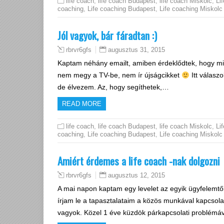
life coach
,
life coach Budapest
,
life coach Miskolc
,
Lif
coaching
,
Life coaching Budapest
,
Life coaching Miskolc
Jól vagyok, bár fáradtan :)
augusztus 31, 2015
rbrvr6gfs
Kaptam néhány emailt, amiben érdeklődtek, hogy mi
nem megy a TV-be, nem ír újságcikket
Itt válasz
de élvezem. Az, hogy segíthetek,…
READ MORE
life coach
,
life coach Budapest
,
life coach Miskolc
,
Lif
coaching
,
Life coaching Budapest
,
Life coaching Miskolc
Amiért érdemes a life coach -nak dolgozni
augusztus 12, 2015
rbrvr6gfs
A mai napon kaptam egy levelet az egyik ügyfelemtől
írjam le a tapasztalataim a közös munkával kapcsol
vagyok. Közel 1 éve küzdök párkapcsolati problémá