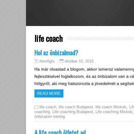
life coach
Hol az önbizalmad?
október 10, 2015
rbrvr6gfs
Ha már olvastad a blogom, akkor ismersz valamennyi
fejlesztésével foglalkozom, és az önbizalom van a 
hölgyről, aki meg hatszorozta a jövedelmét a segí
READ MORE
life coach
,
life coach Budapest
,
life coach Miskolc
,
Lif
coaching
,
Life coaching Budapest
,
Life coaching Miskolc
önbizalom tréning
A life coach ötletet ad