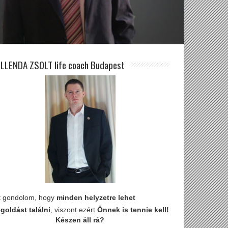
LLENDA ZSOLT life coach Budapest
t gondolom, hogy
minden helyzetre lehet
goldást találni
, viszont ezért
Önnek is tennie kell!
Készen áll rá?