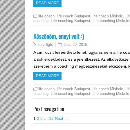
READ MORE
life coach
,
life coach Budapest
,
life coach Miskolc
,
Lif
coaching
,
Life coaching Budapest
,
Life coaching Miskolc
Köszönöm, ennyi volt :)
július 20, 2015
rbrvr6gfs
A cím kicsit félreérthető lehet, ugyanis nem a lif
a sok érdeklődést, és a jelentkezést. Az elkövetke
szeretném a coaching megbeszéléseket elkezdeni, 
READ MORE
life coach
,
life coach Budapest
,
life coach Miskolc
,
Lif
coaching
,
Life coaching Budapest
,
Life coaching Miskolc
Post navigation
1
2
3
…
12
Next →