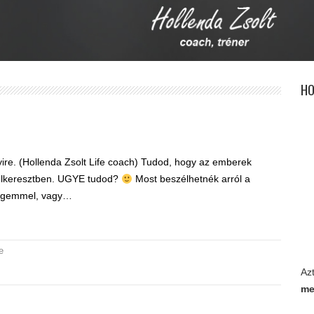
HO
re. (Hollenda Zsolt Life coach) Tudod, hogy az emberek
célkeresztben. UGYE tudod?
Most beszélhetnék arról a
tségemmel, vagy…
e
,
Az
me