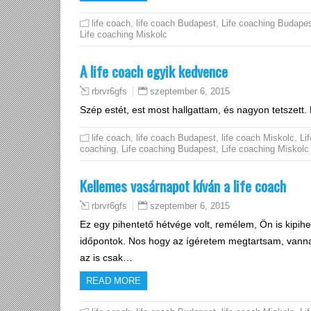
life coach
,
life coach Budapest
,
Life coaching Budape
Life coaching Miskolc
A life coach egyik kedvence
szeptember 6, 2015
rbrvr6gfs
Szép estét, est most hallgattam, és nagyon tetszet
life coach
,
life coach Budapest
,
life coach Miskolc
,
Lif
coaching
,
Life coaching Budapest
,
Life coaching Miskolc
Kellemes vasárnapot kíván a life coach
szeptember 6, 2015
rbrvr6gfs
Ez egy pihentető hétvége volt, remélem, Ön is kipihe
időpontok. Nos hogy az ígéretem megtartsam, vanna
az is csak…
READ MORE