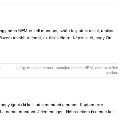
ogy néha NEM-et kell mondani, aztán folytattuk azzal, amikor
iszem tovább a témát, az üzleti életre. Képzelje el, hogy Ön
e
így mondjon nemet
,
mondjon nemet
,
NEM
,
nem az üzleti
életben
hogy igenis ki kell tudni mondani a nemet. Kaptam erre
ud-e nemet mondani. Jelentem igen. Néha nekem is nemet kell