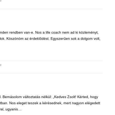
e
nden rendben van-e. Nos a life coach nem ad ki közleményt,
olok. Köszönöm az érdeklődést. Egyszerűen sok a dolgom volt,
e
. Bemásolom változtatás nélkül: „Kedves Zsolt! Kérted, hogy
atban. Nos eleget teszek a kérésednek, mert nagyon elégedett
val, ugyanis…