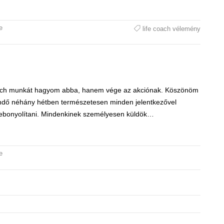
e
life coach vélemény
e coach munkát hagyom abba, hanem vége az akciónak. Köszönöm
zendő néhány hétben természetesen minden jelentkezővel
lebonyolítani. Mindenkinek személyesen küldök…
e