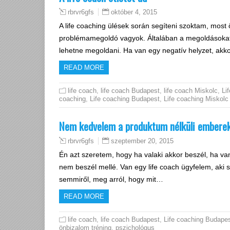
október 4, 2015
rbrvr6gfs
A life coaching ülések során segíteni szoktam, most 
problémamegoldó vagyok. Általában a megoldásokat
lehetne megoldani. Ha van egy negatív helyzet, akk
READ MORE
life coach
,
life coach Budapest
,
life coach Miskolc
,
Lif
coaching
,
Life coaching Budapest
,
Life coaching Miskolc
Nem kedvelem a produktum nélküli embere
szeptember 20, 2015
rbrvr6gfs
Én azt szeretem, hogy ha valaki akkor beszél, ha 
nem beszél mellé. Van egy life coach ügyfelem, aki 
semmiről, meg arról, hogy mit…
READ MORE
life coach
,
life coach Budapest
,
Life coaching Budape
önbizalom tréning
,
pszichológus