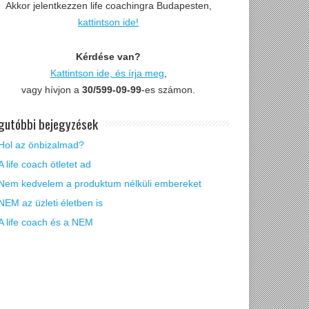
Akkor jelentkezzen life coachingra Budapesten,
kattintson ide!
Kérdése van?
Kattintson ide, és írja meg
,
vagy hívjon a
30/599-09-99
-es számon.
gutóbbi bejegyzések
Hol az önbizalmad?
A life coach ötletet ad
Nem kedvelem a produktum nélküli embereket
NEM az üzleti életben is
A life coach és a NEM