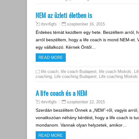
NEM az üzleti életben is
szeptember 16, 2015
rbrvr6gfs
Érdekes témát kezdtem egy hete. Beszéltem arról, h
arról beszéltem, hogy a life coach is mond NEM-et. V
egy vállalkozó. Kérnek Öntől…
READ MORE
life coach
,
life coach Budapest
,
life coach Miskolc
,
Lif
coaching
,
Life coaching Budapest
,
Life coaching Miskolc
A life coach és a NEM
szeptember 12, 2015
rbrvr6gfs
Szerdán beszéltem Önnek a „NEM”-ről, vagyis arról, 
vonatkozóan néhány kérdést, hogy a life coach is t
mondanom. Vannak olyan helyzetek, amikor…
READ MORE