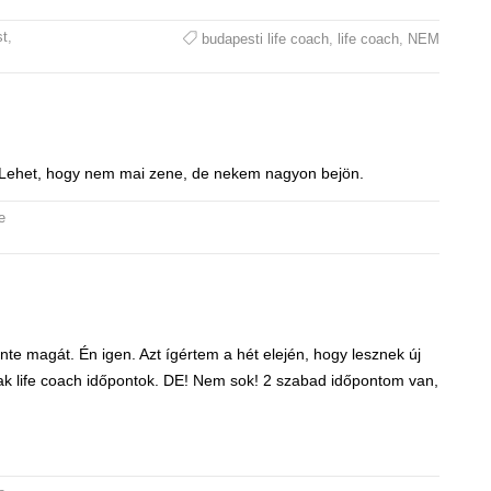
st
,
budapesti life coach
,
life coach
,
NEM
t. Lehet, hogy nem mai zene, de nekem nagyon bejön.
e
nte magát. Én igen. Azt ígértem a hét elején, hogy lesznek új
k life coach időpontok. DE! Nem sok! 2 szabad időpontom van,