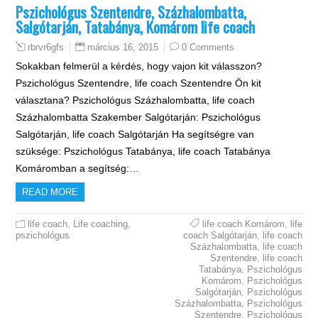
Pszichológus Szentendre, Százhalombatta,
Salgótarján, Tatabánya, Komárom life coach
március 16, 2015
0 Comments
rbrvr6gfs
Sokakban felmerül a kérdés, hogy vajon kit válasszon?
Pszichológus Szentendre, life coach Szentendre Ön kit
választana? Pszichológus Százhalombatta, life coach
Százhalombatta Szakember Salgótarján: Pszichológus
Salgótarján, life coach Salgótarján Ha segítségre van
szüksége: Pszichológus Tatabánya, life coach Tatabánya
Komáromban a segítség:…
READ MORE
life coach
,
Life coaching
,
life coach Komárom
,
life
pszichológus
coach Salgótarján
,
life coach
Százhalombatta
,
life coach
Szentendre
,
life coach
Tatabánya
,
Pszichológus
Komárom
,
Pszichológus
Salgótarján
,
Pszichológus
Százhalombatta
,
Pszichológus
Szentendre
,
Pszichológus