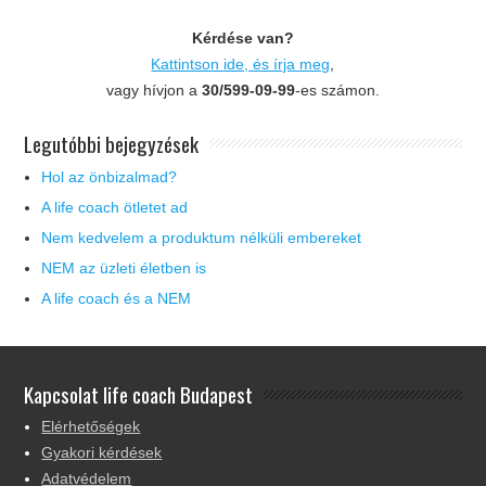
Kérdése van?
Kattintson ide, és írja meg
,
vagy hívjon a
30/599-09-99
-es számon.
Legutóbbi bejegyzések
Hol az önbizalmad?
A life coach ötletet ad
Nem kedvelem a produktum nélküli embereket
NEM az üzleti életben is
A life coach és a NEM
Kapcsolat life coach Budapest
Elérhetőségek
Gyakori kérdések
Adatvédelem