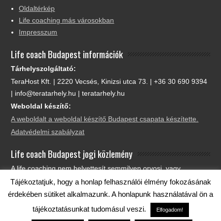
Oldaltérkép
Life coaching más városokban
Impresszum
Life coach Budapest információk
Tárhelyszolgáltató:
TeraHost Kft. | 2220 Vecsés, Kinizsi utca 73. | +36 30 690 9394
| info@teratarhely.hu | teratarhely.hu
Weboldal készítő:
A weboldalt a weboldal készítő Budapest csapata készítette.
Adatvédelmi szabályzat
Life coach Budapest jogi közlemény
A life coaching nem helyettesít semmilyen orvosi, vagy
egészségügyi vizsgálatot, beavatkozást. Azt javaslom, hogy
Tájékoztatjuk, hogy a honlap felhasználói élmény fokozásának
egészségügyi problémáival keresse fel orvosát. A weboldalon
érdekében sütiket alkalmazunk. A honlapunk használatával ön a
leírtak nem minősülnek pénzügyi, jogi, vagy egészségügyi
tájékoztatásunkat tudomásul veszi.
Elfogadom!
tanácsadásnak, ajánlatnak, csupán a tájékoztatást szolgálják.