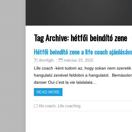
Tag Archive:
hétfői beindító zene
Hétfői beindító zene a life coach ajánlásáva
március 23, 2015
rbrvr6gfs
Life coach -ként tudom az, hogy sokan nem szeretik
hangulatú zenével feldobni a hangulatot. Bemásolom a
danser Oui c’est la vie lalalalala…
READ MORE
life coach
,
Life coaching