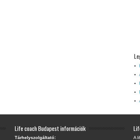
Le
Life coach Budapest információk
Li
Tárhelyszolgáltató:
A l