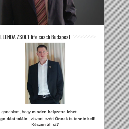
LLENDA ZSOLT life coach Budapest
t gondolom, hogy
minden helyzetre lehet
goldást találni
, viszont ezért
Önnek is tennie kell!
Készen áll rá?