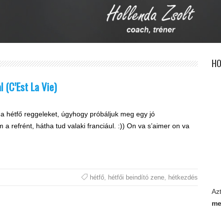
HO
l (C’Est La Vie)
 a hétfő reggeleket, úgyhogy próbáljuk meg egy jó
 refrént, hátha tud valaki franciául. :)) On va s’aimer on va
hétfő
,
hétfői beindító zene
,
hétkezdés
Az
me