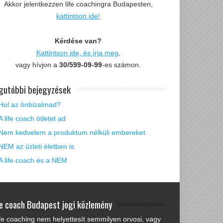
Akkor jelentkezzen life coachingra Budapesten,
kattintson ide!
Kérdése van?
Kattintson ide, és írja meg
,
vagy hívjon a
30/599-09-99
-es számon.
gutóbbi bejegyzések
Hol az önbizalmad?
A life coach ötletet ad
Nem kedvelem a produktum nélküli embereket
NEM az üzleti életben is
A life coach és a NEM
fe coach Budapest jogi közlemény
ife coaching nem helyettesít semmilyen orvosi, vagy