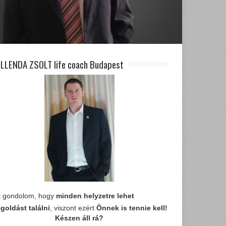
LLENDA ZSOLT life coach Budapest
t gondolom, hogy
minden helyzetre lehet
goldást találni
, viszont ezért
Önnek is tennie kell!
Készen áll rá?