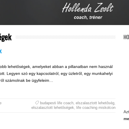
égek
HO
k
obb lehetőségek, amelyeket abban a pillanatban nem használ
ott. Legyen szó egy kapcsolatról, egy üzletről, egy munkahelyi
etről számolnak be ügyfeleim…
e
budapesti life coach
,
elszalasztott lehetőség
,
elszalasztott lehetőségek
,
life coaching miskolcon
Az
me