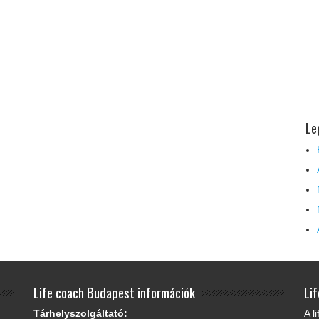
Le
Life coach Budapest információk
Li
Tárhelyszolgáltató:
A l