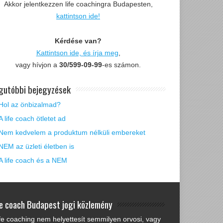
Akkor jelentkezzen life coachingra Budapesten,
kattintson ide!
Kérdése van?
Kattintson ide, és írja meg
,
vagy hívjon a
30/599-09-99
-es számon.
gutóbbi bejegyzések
Hol az önbizalmad?
A life coach ötletet ad
Nem kedvelem a produktum nélküli embereket
NEM az üzleti életben is
A life coach és a NEM
fe coach Budapest jogi közlemény
ife coaching nem helyettesít semmilyen orvosi, vagy