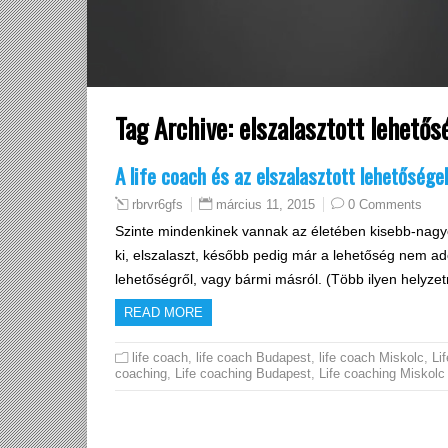
Tag Archive:
elszalasztott lehetős
A life coach és az elszalasztott lehetősége
március 11, 2015
0 Comments
rbrvr6gfs
Szinte mindenkinek vannak az életében kisebb-nagy
ki, elszalaszt, később pedig már a lehetőség nem ad
lehetőségről, vagy bármi másról. (Több ilyen helyz
READ MORE
life coach
,
life coach Budapest
,
life coach Miskolc
,
Lif
coaching
,
Life coaching Budapest
,
Life coaching Miskolc