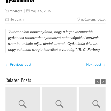
május 5, 2015
rbrvr6gfs
life coach
győzelem
,
idézet
“A történelem bebizonyította, hogy a legnevezetesebb
győztesek rendszerint nyomasztó nehézségekkel kerültek
szembe, mielőtt teljes diadalt arattak. Győzelmük titka az,
hogy sohasem szegte kedvüket a vereség.” (B. C. Forbes)
← Previous post
Next post →
Related Posts
<
>