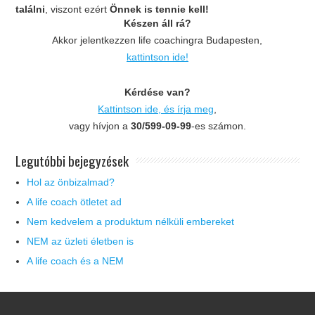
találni
, viszont ezért
Önnek is tennie kell!
Készen áll rá?
Akkor jelentkezzen life coachingra Budapesten,
kattintson ide!
Kérdése van?
Kattintson ide, és írja meg
,
vagy hívjon a
30/599-09-99
-es számon.
Legutóbbi bejegyzések
Hol az önbizalmad?
A life coach ötletet ad
Nem kedvelem a produktum nélküli embereket
NEM az üzleti életben is
A life coach és a NEM