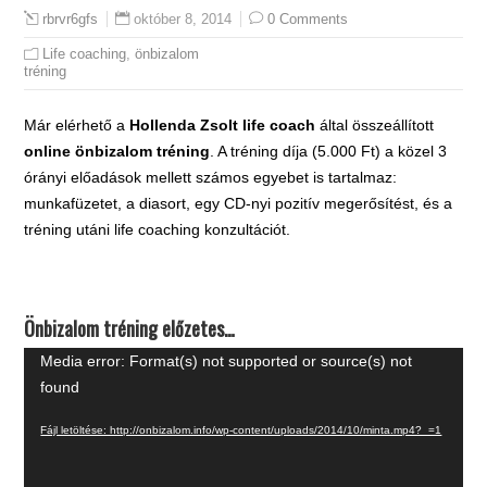
október 8, 2014
0 Comments
rbrvr6gfs
Life coaching
,
önbizalom
tréning
Már elérhető a
Hollenda Zsolt life coach
által összeállított
online önbizalom tréning
. A tréning díja (5.000 Ft) a közel 3
órányi előadások mellett számos egyebet is tartalmaz:
munkafüzetet, a diasort, egy CD-nyi pozitív megerősítést, és a
tréning utáni life coaching konzultációt.
Önbizalom tréning előzetes…
Videólejátszó
Media error: Format(s) not supported or source(s) not
found
Fájl letöltése: http://onbizalom.info/wp-content/uploads/2014/10/minta.mp4?_=1