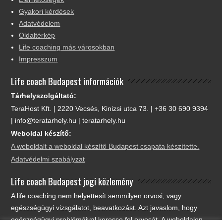
Gyakori kérdések
Adatvédelem
Oldaltérkép
Life coaching más városokban
Impresszum
Life coach Budapest információk
Tárhelyszolgáltató:
TeraHost Kft. | 2220 Vecsés, Kinizsi utca 73. | +36 30 690 9394
| info@teratarhely.hu | teratarhely.hu
Weboldal készítő:
A weboldalt a weboldal készítő Budapest csapata készítette.
Adatvédelmi szabályzat
Life coach Budapest jogi közlemény
A life coaching nem helyettesít semmilyen orvosi, vagy
egészségügyi vizsgálatot, beavatkozást. Azt javaslom, hogy
egészségügyi problémáival keresse fel orvosát. A weboldalon