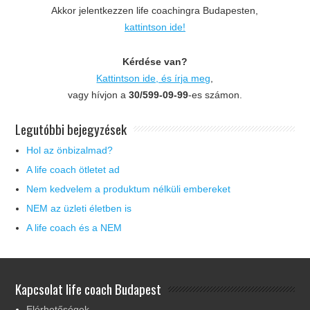
Akkor jelentkezzen life coachingra Budapesten,
kattintson ide!
Kérdése van?
Kattintson ide, és írja meg
,
vagy hívjon a
30/599-09-99
-es számon.
Legutóbbi bejegyzések
Hol az önbizalmad?
A life coach ötletet ad
Nem kedvelem a produktum nélküli embereket
NEM az üzleti életben is
A life coach és a NEM
Kapcsolat life coach Budapest
Elérhetőségek