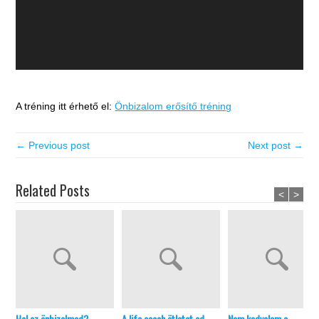
A tréning itt érhető el:
Önbizalom erősítő tréning
← Previous post
Next post →
Related Posts
<
>
Hol az önbizalmad?
A life coach ötletet ad
Nem kedvelem a