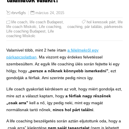
március 24, 2015
rbrvr6gfs
life coach
,
life coach Budapest
,
hol keressek párt
,
life
life coach Miskolc
,
Life coaching
,
coaching
,
pár találás
,
párkeresés
Life coaching Budapest
,
Life
coaching Miskolc
Valamivel több, mint 2 hete írtam
a félelmekről egy
párkapcsolatban
. Ma viszont egy érdekes felvetéssel
szembesültem. Az egyik life coaching ülés során fejtette ki egy
hölgy, hogy
„persze a nőknek könnyebb ismerkedni”
, ezt
gondolják a férfiak. Ami szerinte pedig nincs így.
Life coach gyakorlati kérdésem az volt, hogy miért gondolja ezt,
mire azt a választ kaptam, hogy
a férfiak nagy részének
„csak arra”
kell a nő, így pedig neki, mint egy magát
normálisnak tartó nőnek,
nincs hol párt találni
.
A life coaching beszélgetés során aztán eljutottunk oda, hogy a
„csak arra” kijelentése
nem saját tapasztalat
(nem is lehetett,