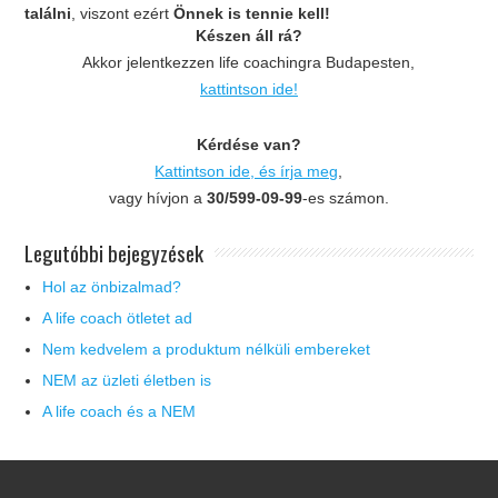
találni
, viszont ezért
Önnek is tennie kell!
Készen áll rá?
Akkor jelentkezzen life coachingra Budapesten,
kattintson ide!
Kérdése van?
Kattintson ide, és írja meg
,
vagy hívjon a
30/599-09-99
-es számon.
Legutóbbi bejegyzések
Hol az önbizalmad?
A life coach ötletet ad
Nem kedvelem a produktum nélküli embereket
NEM az üzleti életben is
A life coach és a NEM