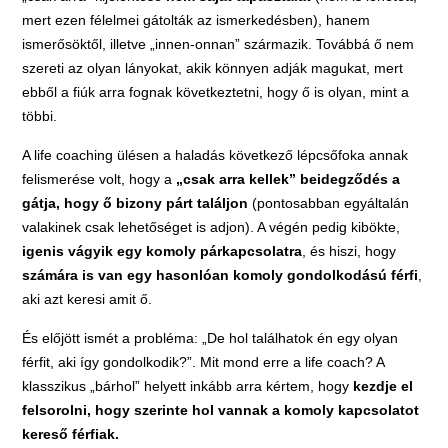
mert ezen félelmei gátolták az ismerkedésben), hanem
ismerősöktől, illetve „innen-onnan” származik. Továbbá ő nem
szereti az olyan lányokat, akik könnyen adják magukat, mert
ebből a fiúk arra fognak következtetni, hogy ő is olyan, mint a
többi.
A life coaching ülésen a haladás következő lépcsőfoka annak
felismerése volt, hogy a
„csak arra kellek” beidegződés a
gátja, hogy ő bizony párt találjon
(pontosabban egyáltalán
valakinek csak lehetőséget is adjon). A végén pedig kibökte,
igenis vágyik egy komoly párkapcsolatra
, és hiszi, hogy
számára is van egy hasonlóan komoly gondolkodású férfi
,
aki azt keresi amit ő.
És előjött ismét a probléma: „De hol találhatok én egy olyan
férfit, aki így gondolkodik?”. Mit mond erre a life coach? A
klasszikus „bárhol” helyett inkább arra kértem, hogy
kezdje el
felsorolni, hogy szerinte hol vannak a komoly kapcsolatot
kereső férfiak.