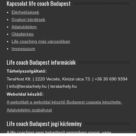
Kapcsolat life coach Budapest
Elérhetőségek
Gyakori kérdések
Adatvédelem
Oldaltérkép
Life coaching más városokban
Impresszum
Life coach Budapest információk
Tárhelyszolgáltató:
TeraHost Kft. | 2220 Vecsés, Kinizsi utca 73. | +36 30 690 9394
| info@teratarhely.hu | teratarhely.hu
Weboldal készítő:
A weboldalt a weboldal készítő Budapest csapata készítette.
Adatvédelmi szabályzat
Life coach Budapest jogi közlemény
A life coaching nem helyettesít semmilyen orvosi, vagy