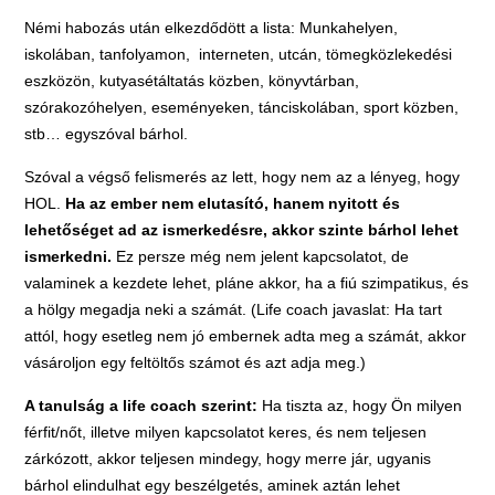
Némi habozás után elkezdődött a lista: Munkahelyen,
iskolában, tanfolyamon, interneten, utcán, tömegközlekedési
eszközön, kutyasétáltatás közben, könyvtárban,
szórakozóhelyen, eseményeken, tánciskolában, sport közben,
stb… egyszóval bárhol.
Szóval a végső felismerés az lett, hogy nem az a lényeg, hogy
HOL.
Ha az ember nem elutasító, hanem nyitott és
lehetőséget ad az ismerkedésre, akkor szinte bárhol lehet
ismerkedni.
Ez persze még nem jelent kapcsolatot, de
valaminek a kezdete lehet, pláne akkor, ha a fiú szimpatikus, és
a hölgy megadja neki a számát. (Life coach javaslat: Ha tart
attól, hogy esetleg nem jó embernek adta meg a számát, akkor
vásároljon egy feltöltős számot és azt adja meg.)
A tanulság a life coach szerint:
Ha tiszta az, hogy Ön milyen
férfit/nőt, illetve milyen kapcsolatot keres, és nem teljesen
zárkózott, akkor teljesen mindegy, hogy merre jár, ugyanis
bárhol elindulhat egy beszélgetés, aminek aztán lehet