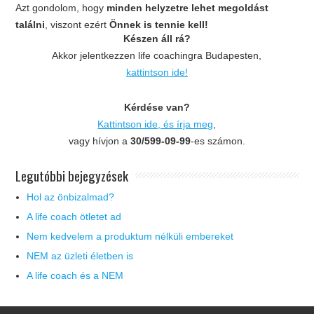
Azt gondolom, hogy
minden helyzetre lehet megoldást
találni
, viszont ezért
Önnek is tennie kell!
Készen áll rá?
Akkor jelentkezzen life coachingra Budapesten,
kattintson ide!
Kérdése van?
Kattintson ide, és írja meg
,
vagy hívjon a
30/599-09-99
-es számon.
Legutóbbi bejegyzések
Hol az önbizalmad?
A life coach ötletet ad
Nem kedvelem a produktum nélküli embereket
NEM az üzleti életben is
A life coach és a NEM