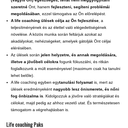
szeretné
Önt, hanem
fejleszteni, segíteni problémái
megoldásában
, ezzel támogatva az Ön előrelépést.
A life coaching ülések célja az Ön fejlesztése
, a
teljesítményének és az élettel való elégedettségének
növelése. A közös munka során feltárjuk azokat az
akadályokat, nehézségeket, amelyek gátolják Önt céljai
elérésében.
Az ülések során
jelen helyzetre, és annak megoldására,
illetve a jövőbeli célokra
fogunk fókuszálni, és ritkán
foglalkozunk a múlt eseményeivel (maximum csak ha tanulni
lehet belőle).
A life coaching egyben egy
tanulási folyamat
is, mert az
ülések eredményeként
nagyobb lesz önismerete, és nőni
fog önbizalma is
. Kidolgozzuk a jövőre való stratégiákat és
célokat, majd pedig az ahhoz vezető utat. És természetesen
támogatom a végrehajtásban is.
Life coaching Paks