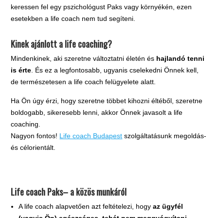
keressen fel egy pszichológust Paks vagy környékén, ezen
esetekben a life coach nem tud segíteni.
Kinek ajánlott a life coaching?
Mindenkinek, aki szeretne változtatni életén és
hajlandó tenni
is érte
. És ez a legfontosabb, ugyanis cselekedni Önnek kell,
de természetesen a life coach felügyelete alatt.
Ha Ön úgy érzi, hogy szeretne többet kihozni éltéből, szeretne
boldogabb, sikeresebb lenni, akkor Önnek javasolt a life
coaching.
Nagyon fontos!
Life coach Budapest
szolgáltatásunk megoldás-
és célorientált.
.
Life coach Paks– a közös munkáról
A life coach alapvetően azt feltételezi, hogy
az ügyfél
(vagyis Ön) egészséges, tehát nem meggyógyítani