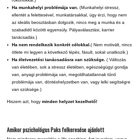
Ha munkahelyi problémája van.
(Munkahelyi stressz,
ellentét a felettesével, munkatársakkal, úgy érzi, hogy nem
az ideális beosztásban dolgozik, nincs meg a munka és a
szabadidő közötti egyensúly. Pályaválasztási, karrier
tanácsadás.)
Ha nem rendelkezik konkrét célokkal.
( Nem motivált, nincs
ötlete mi legyen a következő lépés, fásult, sokat unatkozik.)
Ha életvezetési tanácsadásra van szüksége.
( Változás
van életében, sok a stressz életében, egészségügyi gondja
van, anyagi problémája van, megoldhatatlannak tűnő
problémája van, döntéshelyzetben van, vagy lelki segítségre
van szüksége.)
Hiszem azt, hogy
minden helyzet kezelhető!
.
Amikor pszichológus Paks felkeresése ajánlott
Nem mindenre megoldás a life coaching. Azt javaslom, vegye