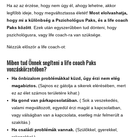
Ha az az érzése, hogy nem úgy él, ahogy lehetne, akkor
legfőbb ideje, hogy megváltoztassa életét!
Most elolvashatja,
hogy mi a különbség a Pszichológus Paks, és a life coach
Paks között
. Ezek után egyszerűbben tud dönteni, hogy
pszichológusra, vagy life coach-ra van szüksége.
Nézzük először a life coach-ot:
Miben tud Önnek segíteni a life coach Paks
vonzáskörzetében?
Ha önbizalom problémákkal küzd, úgy érzi nem elég
magabiztos.
(Sajnos ez gátolja a sikerek elérésében, mert
ez az élet számos területére kihat.)
Ha gond van párkapcsolatában.
( Sok a veszekedés,
valami megváltozott, egyedül érzi magát a kapcsolatban,
vagy válságban van a kapcsolata, esetleg már felmerült a
szakítás.)
Ha családi problémák vannak.
(Szülőkkel, gyerekkel,
rokonokkal.)