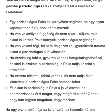
igénybe
pszichológus Paks
szolgáltatását a következő
esetekben:
Egy pszichológus Paks és környékén segíthet, ha egy olyan
kapcsolatban él(t), ahol bántalmazták.
Ha van valamilyen függőség és nem sikerül túljutni rajta,
akkor is kérheti Paks környéki pszichológus segítségét.
Ha van valami régi, fel nem dolgozott (pl. gyerekkori) trauma,
akkor a pszichológus a jó választás.
Ha érzelmileg labilis, gyakran vannak hangulatingadozásai,
és sírni is szokott, a pszichológus Paks tudja kezelni a
problémát.
Ha extrém félelmei, fóbiái vannak, és nem tudja őket
leküzdeni a pszichológus Paks hatásos lehet.
És akkor is pszichológus Paks a jó választás, ha
depressziósnak érzi magát, vagy megfordult már Önben,
hogy kárt tegyen magában, vagy másban.
Ha úgy érzi problémája az itt leírtakéhoz hasonló, kérem