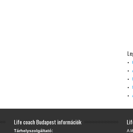
Le
Life coach Budapest információk
Li
Tárhelyszolgáltató:
A l