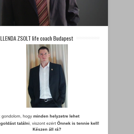
LLENDA ZSOLT life coach Budapest
t gondolom, hogy
minden helyzetre lehet
goldást találni
, viszont ezért
Önnek is tennie kell!
Készen áll rá?