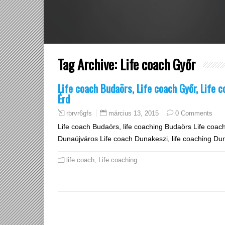
Tag Archive:
Life coach Győr
Life coach Budaörs, Life coach Győr, Life 
Érd
március 13, 2015
0 Comments
rbrvr6gfs
Life coach Budaörs, life coaching Budaörs Life coach
Dunaújváros Life coach Dunakeszi, life coaching Dun
life coach
,
Life coaching