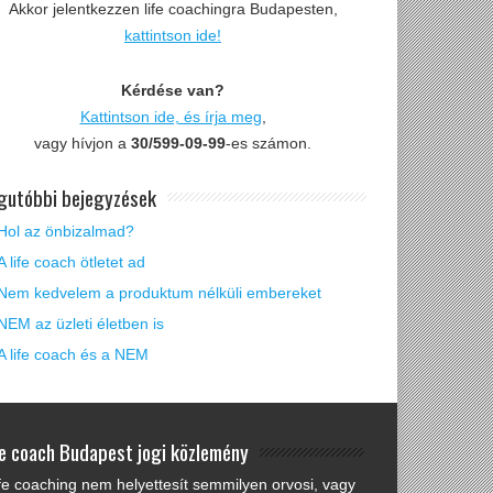
Akkor jelentkezzen life coachingra Budapesten,
kattintson ide!
Kérdése van?
Kattintson ide, és írja meg
,
vagy hívjon a
30/599-09-99
-es számon.
gutóbbi bejegyzések
Hol az önbizalmad?
A life coach ötletet ad
Nem kedvelem a produktum nélküli embereket
NEM az üzleti életben is
A life coach és a NEM
fe coach Budapest jogi közlemény
ife coaching nem helyettesít semmilyen orvosi, vagy